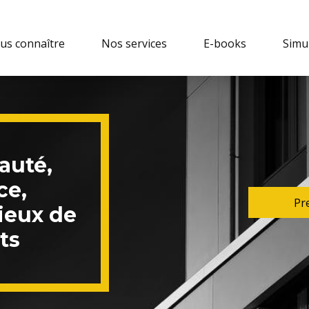
us connaître
Nos services
E-books
Simu
auté,
ce,
Pr
ieux de
ts