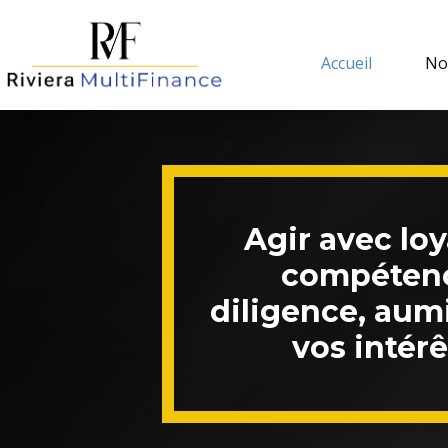
Panneau de gestion des cookies
Accueil
No
Agir avec loy
compéten
diligence, aum
vos intérê