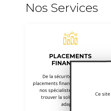
Nos Services
PLACEMENTS
FINANCIERS
De la sécurité absolue aux
placements financiers dynamiques,
nos spécialistes s’engagent à
Ce site
trouver la solution la mieux
adaptée.