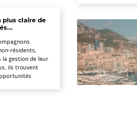
plus claire de
és...
compagnons
non-résidents,
s la gestion de leur
s, ils trouvent
opportunités