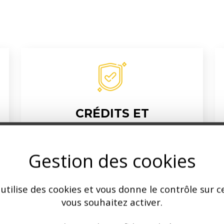
CRÉDITS ET
ASSURANCES
Nous proposons des crédits
Gestion des cookies
amortissables, in fine, sur mesure,
avec la garantie de profiter des
 utilise des cookies et vous donne le contrôle sur 
meilleurs taux fixes ou variables.
vous souhaitez activer.