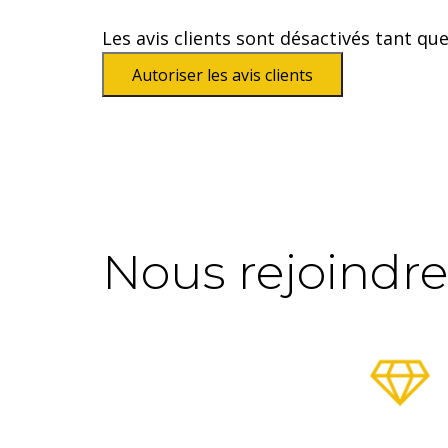
Par nature, notre métie
intérêts.
Notre structure 
Les avis clients sont désactivés tant qu
votre profil, transmission 
Autoriser les avis clients
de vo
Nous rejoindre c