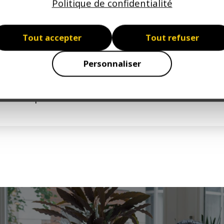
Politique de confidentialité
EN SAVOIR PLUS
Tout accepter
Tout refuser
Personnaliser
ssurez-vous dès aujourd'hui au meilleur prix pour êt
prêt à affronter les défis de demain.